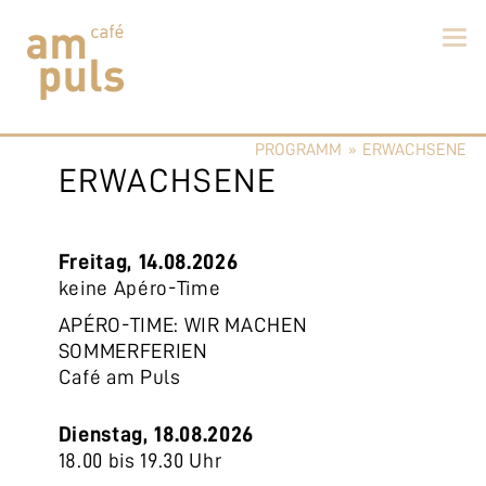
Skip
to
PROGRAMM
»
ERWACHSENE
content
Cafe am Puls
Der beste Kaffee im Zollikerberg
ERWACHSENE
Freitag, 14.08.2026
keine Apéro-Time
APÉRO-TIME: WIR MACHEN
SOMMERFERIEN
Café am Puls
Dienstag, 18.08.2026
18.00 bis 19.30 Uhr