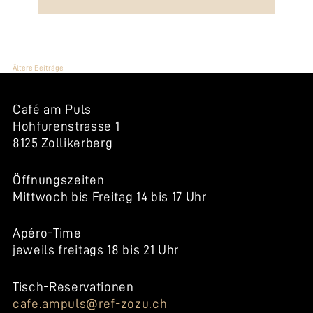
BEITRAGSNAVIGATION
Ältere Beiträge
Café am Puls
Hohfurenstrasse 1
8125 Zollikerberg
Öffnungszeiten
Mittwoch bis Freitag 14 bis 17 Uhr
Apéro-Time
jeweils freitags 18 bis 21 Uhr
Tisch-Reservationen
cafe.ampuls@ref-zozu.ch