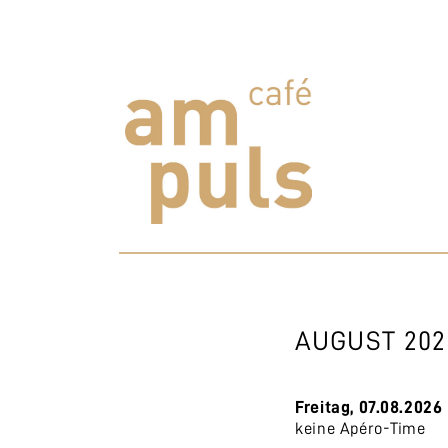
Skip
to
content
Cafe am Puls
Der beste Kaffee im Zollikerberg
AUGUST 202
Freitag, 07.08.2026
keine Apéro-Time