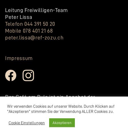
Leitung Freiwilligen-Team
Peter Lissa
Telefon 044 391 50 20
Mobile 078 401 21 68
peter.lissa@ref-zozu.ch
Impressum
Das Café am Puls ist ein Angebot der
reformierten Kirche Zollikon-
Wir verwenden Cookies auf unserer Website. Durch Klicken auf
Zumikon.
"Akzeptieren" stimmen Sie der Verwendung ALLER Cookies zu.
www.ref-zozu.ch
Cookie Einstellungen
Akzeptieren