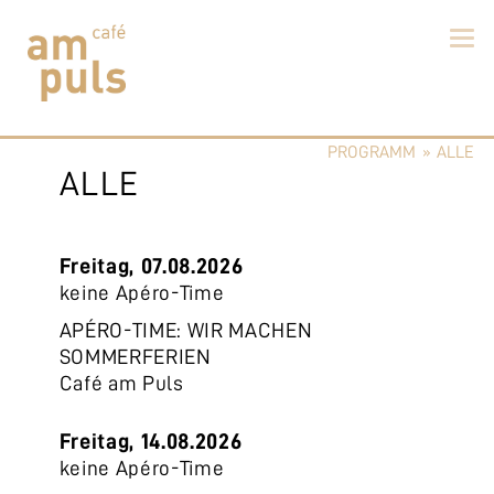
Skip
to
PROGRAMM
»
ALLE
content
Cafe am Puls
Der beste Kaffee im Zollikerberg
ALLE
Freitag, 07.08.2026
keine Apéro-Time
APÉRO-TIME: WIR MACHEN
SOMMERFERIEN
Café am Puls
Freitag, 14.08.2026
keine Apéro-Time