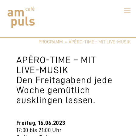
Skip
to
PROGRAMM
»
APÉRO-TIME – MIT LIVE-MUSIK
content
Cafe am Puls
Der beste Kaffee im Zollikerberg
APÉRO-TIME – MIT
LIVE-MUSIK
Den Freitagabend jede
Woche gemütlich
ausklingen lassen.
Freitag, 16.06.2023
17:00 bis 21:00 Uhr