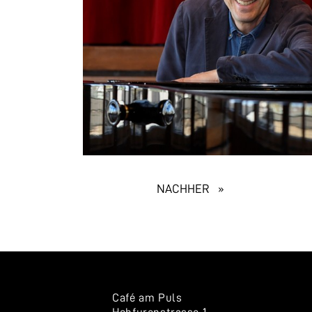
EXHIBITION
NACHHER »
NAVIGATION
Café am Puls