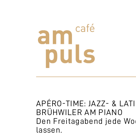
Skip
to
content
Cafe am Puls
Der beste Kaffee im Zollikerberg
APÉRO-TIME: JAZZ- & LAT
BRÜHWILER AM PIANO
Den Freitagabend jede Wo
lassen.