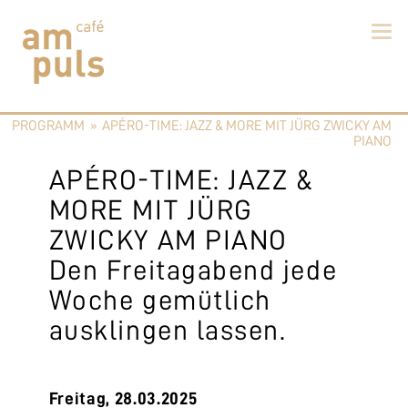
Skip
to
PROGRAMM
»
APÉRO-TIME: JAZZ & MORE MIT JÜRG ZWICKY AM
content
Cafe am Puls
Der beste Kaffee im Zollikerberg
PIANO
APÉRO-TIME: JAZZ &
MORE MIT JÜRG
ZWICKY AM PIANO
Den Freitagabend jede
Woche gemütlich
ausklingen lassen.
Freitag, 28.03.2025