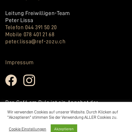
Leitung Freiwilligen-Team
Peter Lissa
Telefon 044 391 50 20
Mobile 078 401 21 68
peter.lissa@ref-zozu.ch
Impressum
Das Café am Puls ist ein Angebot der
reformierten Kirche Zollikon-
Wir verwenden Cookies auf unserer Website. Durch Klicken auf
Zumikon.
"Akzeptieren" stimmen Sie der Verwendung ALLER Cookies zu.
www.ref-zozu.ch
Cookie Einstellungen
Akzeptieren