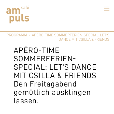
Skip
to
PROGRAMM
»
APÉRO-TIME SOMMERFERIEN-SPECIAL: LET’S
content
Cafe am Puls
Der beste Kaffee im Zollikerberg
DANCE MIT CSILLA & FRIENDS
APÉRO-TIME
SOMMERFERIEN-
SPECIAL: LET’S DANCE
MIT CSILLA & FRIENDS
Den Freitagabend
gemütlich ausklingen
lassen.