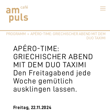
Skip
to
PROGRAMM
»
APÉRO-TIME: GRIECHISCHER ABEND MIT DEM
content
Cafe am Puls
Der beste Kaffee im Zollikerberg
DUO TAXIMI
APÉRO-TIME:
GRIECHISCHER ABEND
MIT DEM DUO TAXIMI
Den Freitagabend jede
Woche gemütlich
ausklingen lassen.
Freitag, 22.11.2024