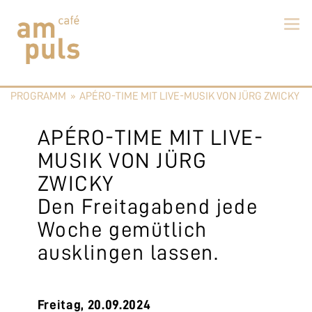
Skip
to
PROGRAMM
»
APÉRO-TIME MIT LIVE-MUSIK VON JÜRG ZWICKY
content
Cafe am Puls
Der beste Kaffee im Zollikerberg
APÉRO-TIME MIT LIVE-
MUSIK VON JÜRG
ZWICKY
Den Freitagabend jede
Woche gemütlich
ausklingen lassen.
Freitag, 20.09.2024