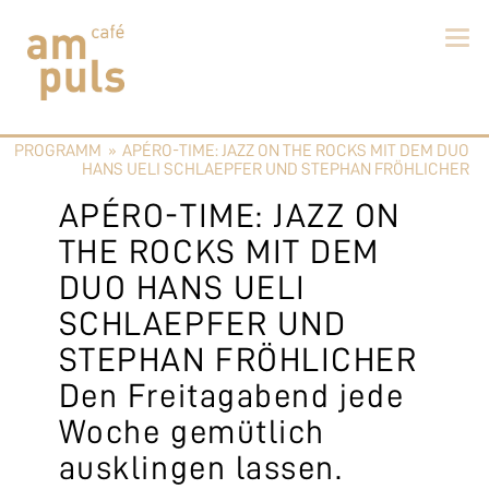
Skip
to
PROGRAMM
»
APÉRO-TIME: JAZZ ON THE ROCKS MIT DEM DUO
content
Cafe am Puls
Der beste Kaffee im Zollikerberg
HANS UELI SCHLAEPFER UND STEPHAN FRÖHLICHER
APÉRO-TIME: JAZZ ON
THE ROCKS MIT DEM
DUO HANS UELI
SCHLAEPFER UND
STEPHAN FRÖHLICHER
Den Freitagabend jede
Woche gemütlich
ausklingen lassen.