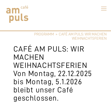
Skip
to
PROGRAMM
»
CAFÉ AM PULS: WIR MACHEN
content
Cafe am Puls
Der beste Kaffee im Zollikerberg
WEIHNACHTSFERIEN
CAFÉ AM PULS: WIR
MACHEN
WEIHNACHTSFERIEN
Von Montag, 22.12.2025
bis Montag, 5.1.2026
bleibt unser Café
geschlossen.