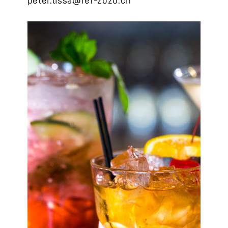
peter.lissa@ref-zozu.ch