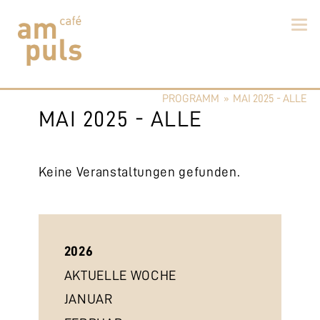
Skip
to
PROGRAMM
»
MAI 2025 - ALLE
content
Cafe am Puls
Der beste Kaffee im Zollikerberg
MAI 2025 - ALLE
Keine Veranstaltungen gefunden.
2026
AKTUELLE WOCHE
JANUAR