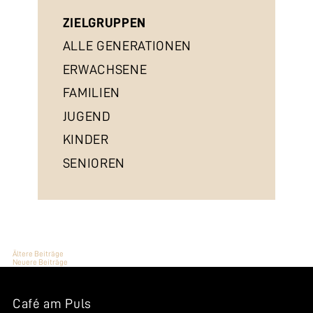
ZIELGRUPPEN
ALLE GENERATIONEN
ERWACHSENE
FAMILIEN
JUGEND
KINDER
SENIOREN
BEITRAGSNAVIGATION
Ältere Beiträge
Neuere Beiträge
Café am Puls