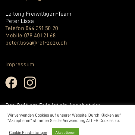
Leitung Freiwilligen-Team
Peter Lissa
Telefon 044 391 50 20
Mobile 078 401 21 68
peter.lissa@ref-zozu.ch
Impressum
Das Café am Puls ist ein Angebot der
reformierten Kirche Zollikon-
Wir verwenden Cookies auf unserer Website. Durch Klicken auf
Zumikon.
"Akzeptieren" stimmen Sie der Verwendung ALLER Cookies zu.
www.ref-zozu.ch
Cookie Einstellungen
Akzeptieren