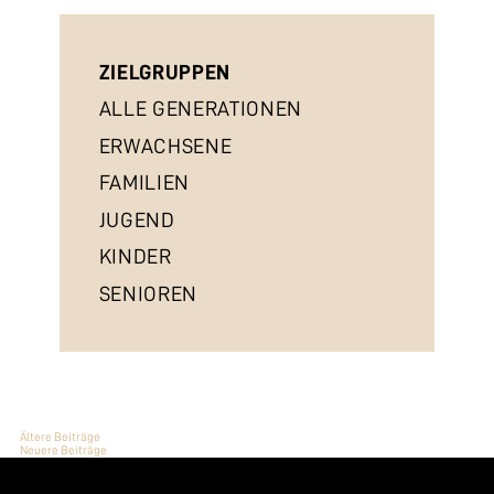
ZIELGRUPPEN
ALLE GENERATIONEN
ERWACHSENE
FAMILIEN
JUGEND
KINDER
SENIOREN
BEITRAGSNAVIGATION
Ältere Beiträge
Neuere Beiträge