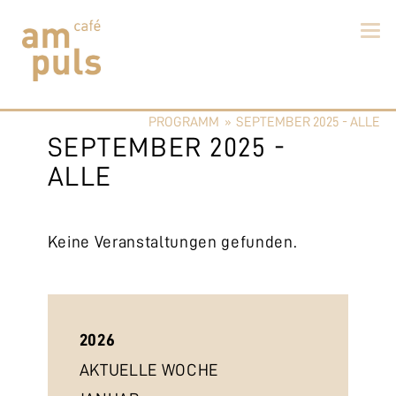
Skip
to
PROGRAMM
»
SEPTEMBER 2025 - ALLE
content
Cafe am Puls
Der beste Kaffee im Zollikerberg
SEPTEMBER 2025 -
ALLE
Keine Veranstaltungen gefunden.
2026
AKTUELLE WOCHE