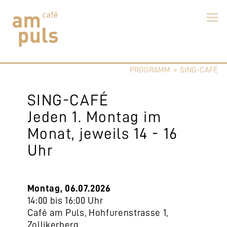
Skip
to
PROGRAMM
»
SING-CAFÉ
content
Cafe am Puls
Der beste Kaffee im Zollikerberg
SING-CAFÉ
Jeden 1. Montag im
Monat, jeweils 14 - 16
Uhr
Montag, 06.07.2026
14:00 bis 16:00 Uhr
Café am Puls, Hohfurenstrasse 1,
Zollikerberg