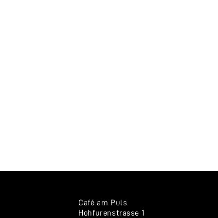
Café am Puls
Hohfurenstrasse 1