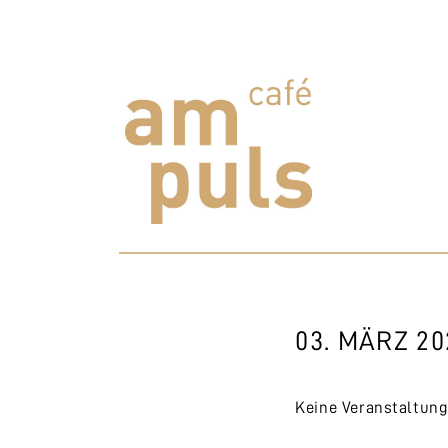
Skip
to
content
Cafe am Puls
Der beste Kaffee im Zollikerberg
03. MÄRZ 20
Keine Veranstaltun