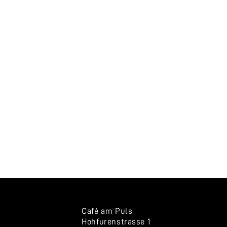
Café am Puls
Hohfurenstrasse 1