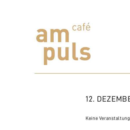
Skip
to
content
Cafe am Puls
Der beste Kaffee im Zollikerberg
12. DEZEMB
Keine Veranstaltun