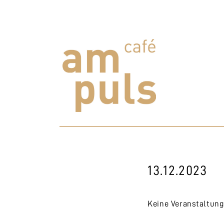
Skip
to
content
Cafe am Puls
Der beste Kaffee im Zollikerberg
13.12.2023
Keine Veranstaltun