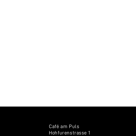
Café am Puls
Hohfurenstrasse 1