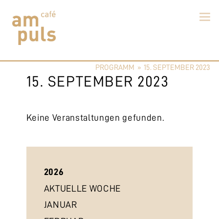
Skip
to
PROGRAMM
»
15. SEPTEMBER 2023
content
Cafe am Puls
Der beste Kaffee im Zollikerberg
15. SEPTEMBER 2023
Keine Veranstaltungen gefunden.
2026
AKTUELLE WOCHE
JANUAR