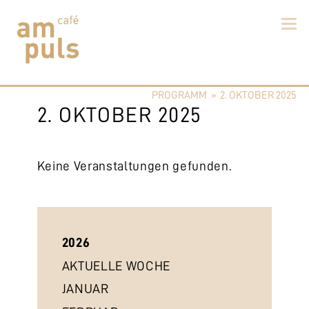
Skip
to
PROGRAMM
»
2. OKTOBER 2025
content
Cafe am Puls
Der beste Kaffee im Zollikerberg
2. OKTOBER 2025
Keine Veranstaltungen gefunden.
2026
AKTUELLE WOCHE
JANUAR