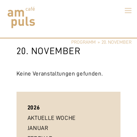
Skip
to
PROGRAMM
»
20. NOVEMBER
content
Cafe am Puls
Der beste Kaffee im Zollikerberg
20. NOVEMBER
Keine Veranstaltungen gefunden.
2026
AKTUELLE WOCHE
JANUAR