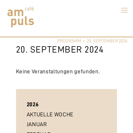
Skip
to
PROGRAMM
»
20. SEPTEMBER 2024
content
Cafe am Puls
Der beste Kaffee im Zollikerberg
20. SEPTEMBER 2024
Keine Veranstaltungen gefunden.
2026
AKTUELLE WOCHE
JANUAR