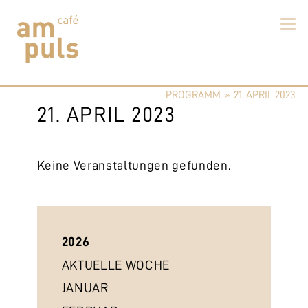
Skip
to
PROGRAMM
»
21. APRIL 2023
content
Cafe am Puls
Der beste Kaffee im Zollikerberg
21. APRIL 2023
Keine Veranstaltungen gefunden.
2026
AKTUELLE WOCHE
JANUAR