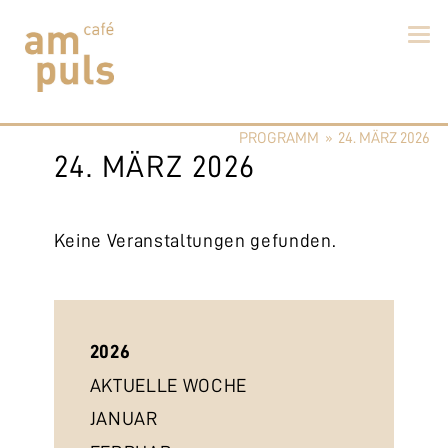
Skip
to
PROGRAMM
»
24. MÄRZ 2026
content
Cafe am Puls
Der beste Kaffee im Zollikerberg
24. MÄRZ 2026
Keine Veranstaltungen gefunden.
2026
AKTUELLE WOCHE
JANUAR