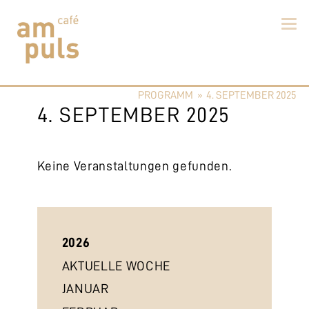
Skip
to
PROGRAMM
»
4. SEPTEMBER 2025
content
Cafe am Puls
Der beste Kaffee im Zollikerberg
4. SEPTEMBER 2025
Keine Veranstaltungen gefunden.
2026
AKTUELLE WOCHE
JANUAR