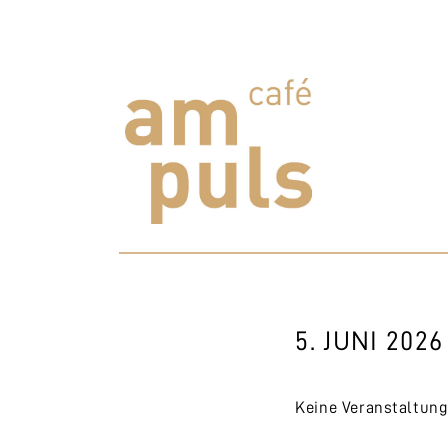
Skip
to
content
Cafe am Puls
Der beste Kaffee im Zollikerberg
5. JUNI 2026
Keine Veranstaltun