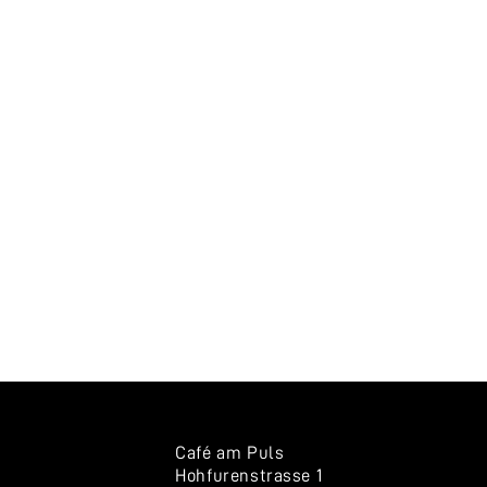
Café am Puls
Hohfurenstrasse 1