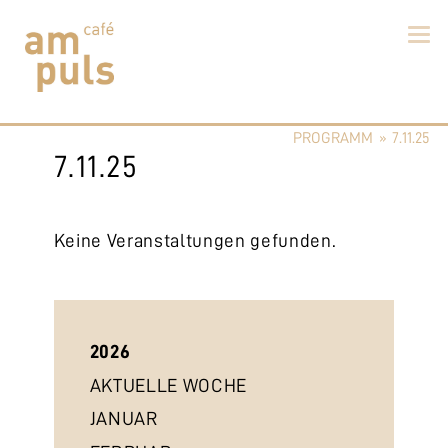
Skip
to
PROGRAMM
»
7.11.25
content
Cafe am Puls
Der beste Kaffee im Zollikerberg
7.11.25
Keine Veranstaltungen gefunden.
2026
AKTUELLE WOCHE
JANUAR