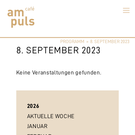
Skip
to
PROGRAMM
»
8. SEPTEMBER 2023
content
Cafe am Puls
Der beste Kaffee im Zollikerberg
8. SEPTEMBER 2023
Keine Veranstaltungen gefunden.
2026
AKTUELLE WOCHE
JANUAR