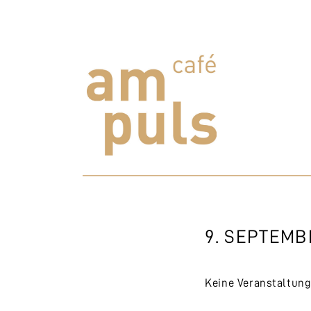
Skip
to
content
Cafe am Puls
Der beste Kaffee im Zollikerberg
9. SEPTEMB
Keine Veranstaltun