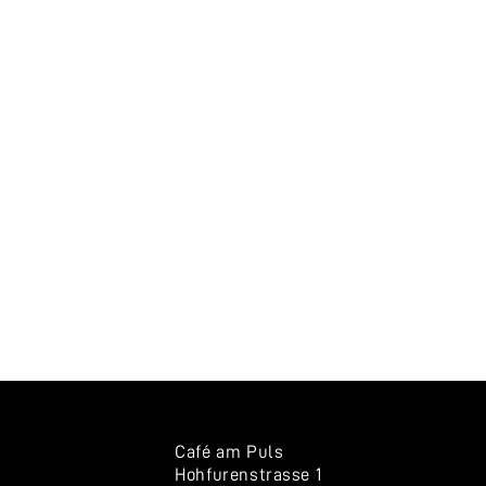
Café am Puls
Hohfurenstrasse 1