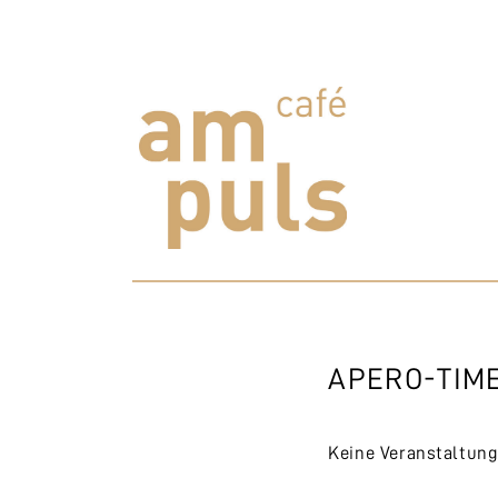
Skip
to
content
Cafe am Puls
Der beste Kaffee im Zollikerberg
APERO-TIM
Keine Veranstaltun