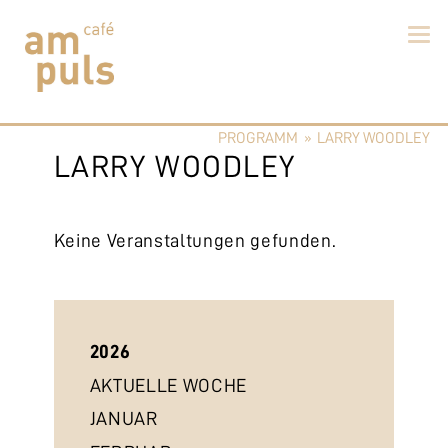
Skip
to
PROGRAMM
»
LARRY WOODLEY
content
Cafe am Puls
Der beste Kaffee im Zollikerberg
LARRY WOODLEY
Keine Veranstaltungen gefunden.
2026
AKTUELLE WOCHE
JANUAR