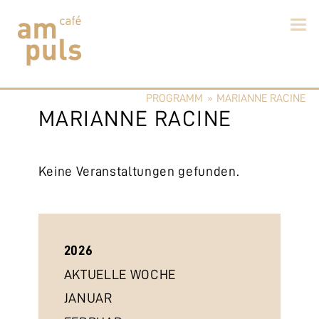
Skip
to
PROGRAMM
»
MARIANNE RACINE
content
Cafe am Puls
Der beste Kaffee im Zollikerberg
MARIANNE RACINE
Keine Veranstaltungen gefunden.
2026
AKTUELLE WOCHE
JANUAR