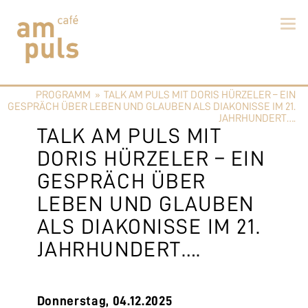
Skip
to
PROGRAMM
»
TALK AM PULS MIT DORIS HÜRZELER – EIN
content
Cafe am Puls
Der beste Kaffee im Zollikerberg
GESPRÄCH ÜBER LEBEN UND GLAUBEN ALS DIAKONISSE IM 21.
JAHRHUNDERT….
TALK AM PULS MIT
DORIS HÜRZELER – EIN
GESPRÄCH ÜBER
LEBEN UND GLAUBEN
ALS DIAKONISSE IM 21.
JAHRHUNDERT….
Donnerstag, 04.12.2025