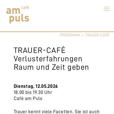
Skip
to
PROGRAMM
»
TRAUER-CAFÉ
content
Cafe am Puls
Der beste Kaffee im Zollikerberg
TRAUER-CAFÉ
Verlusterfahrungen
Raum und Zeit geben
Dienstag, 12.05.2026
18.00 bis 19.30 Uhr
Café am Puls
Trauer kennt viele Facetten. Sie ist auch