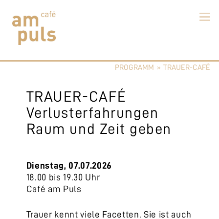
Skip
to
PROGRAMM
»
TRAUER-CAFÉ
content
Cafe am Puls
Der beste Kaffee im Zollikerberg
TRAUER-CAFÉ
Verlusterfahrungen
Raum und Zeit geben
Dienstag, 07.07.2026
18.00 bis 19.30 Uhr
Café am Puls
Trauer kennt viele Facetten. Sie ist auch