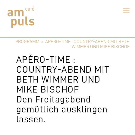
Skip
to
PROGRAMM
»
APÉRO-TIME : COUNTRY-ABEND MIT BETH
content
Cafe am Puls
Der beste Kaffee im Zollikerberg
WIMMER UND MIKE BISCHOF
APÉRO-TIME :
COUNTRY-ABEND MIT
BETH WIMMER UND
MIKE BISCHOF
Den Freitagabend
gemütlich ausklingen
lassen.