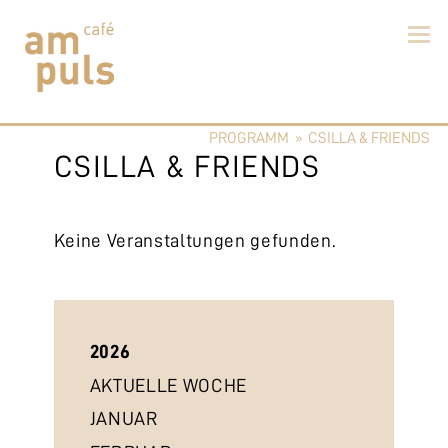
Skip
to
PROGRAMM
»
CSILLA & FRIENDS
content
Cafe am Puls
Der beste Kaffee im Zollikerberg
CSILLA & FRIENDS
Keine Veranstaltungen gefunden.
2026
AKTUELLE WOCHE
JANUAR