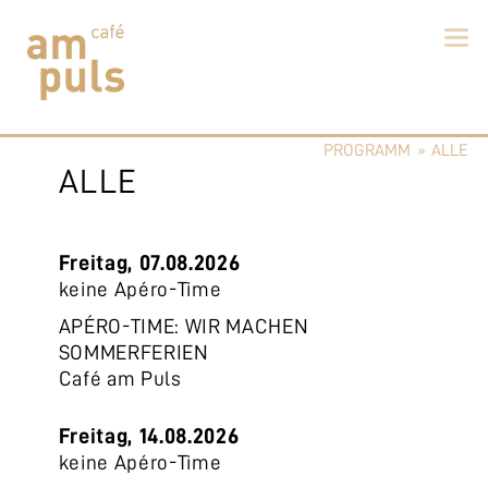
Skip
to
PROGRAMM
»
ALLE
content
Cafe am Puls
Der beste Kaffee im Zollikerberg
ALLE
Freitag, 07.08.2026
keine Apéro-Time
APÉRO-TIME: WIR MACHEN
SOMMERFERIEN
Café am Puls
Freitag, 14.08.2026
keine Apéro-Time