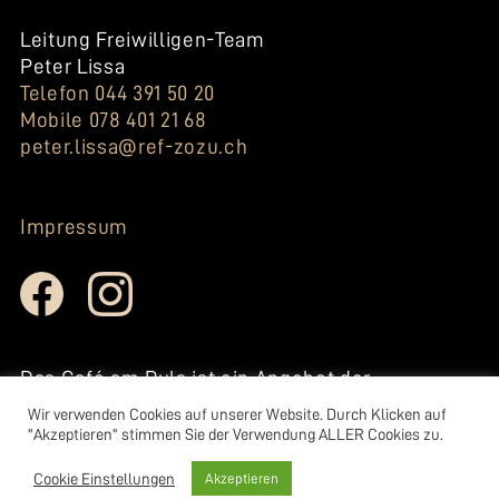
Leitung Freiwilligen-Team
Peter Lissa
Telefon 044 391 50 20
Mobile 078 401 21 68
peter.lissa@ref-zozu.ch
Impressum
Das Café am Puls ist ein Angebot der
reformierten Kirche Zollikon-
Wir verwenden Cookies auf unserer Website. Durch Klicken auf
Zumikon.
"Akzeptieren" stimmen Sie der Verwendung ALLER Cookies zu.
www.ref-zozu.ch
Cookie Einstellungen
Akzeptieren